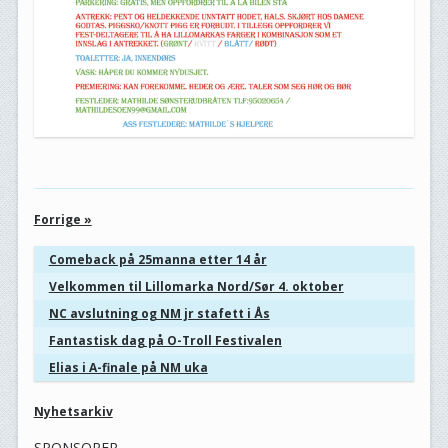
Forrige »
Comeback på 25manna etter 14 år
Velkommen til Lillomarka Nord/Sør 4. oktober
NC avslutning og NM jr stafett i Ås
Fantastisk dag på O-Troll Festivalen
Elias i A-finale på NM uka
Nyhetsarkiv
SPONSORER