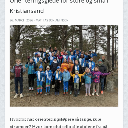
Orienteringsglede for store og små i
Kristiansand
26. MARCH 2026 - MATHIAS BENJAMINSEN
Hvorfor har orienteringsløpere så lange, kule
strømper? Hvor kom plutselig alle stolene fra på