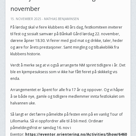
november
15. NOVEMBER 2025 - MATHIAS BENJAMINSEN
På lørdag skal vi feire klubbens 40 års dag, festkomiteen inviterer
til fest og sosialt samvær på Bånkall Gård lørdag 22. november,
dørene åpner 18:30. Vi feirer med god mat og drikke, taler, heder
og ære for årets prestasjoner. Samt mingling og tilbakeblikk fra
klubbens historie.
Verdt å merke seg at vi også arrangerte NM sprint tidligere i år. Det
ble en kjempesuksess som vi ikke har fått feiret på skikkelig vis
enda.
Arrangementet er åpent for alle fra 17 år og oppover. Og vi håper
å se både nye, gamle og tidligere medlemmer innta festlokalet om
halvannen uke.
Så langt er det færre påmeldte på festen enn på en vanlig Tour of
Lillomarka. Så vi oppfordrer alle til å bli med. Ordinær
påmeldingsfrist er søndag 16. nov i
Eventor:
https://eventor.orientering.no/Activities/Show/6460