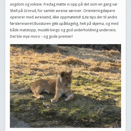
ungdom og voksne. Fredag møtte vi opp på det som en gang var
Shell på Grorud, for samlet avreise sørover. Orienteringsløpere
opererer med avreisetid, ikke oppmøtetid! (Lite tips der til andre
førstereisere!) Bussturen gikk upåklagelig, helt på skjema, og med
både matstopp, musikk-bingo og god underholdning underveis.
Det ble mye moro – og gode premier!