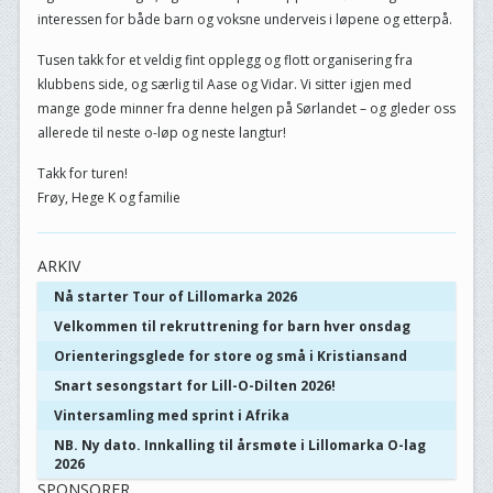
interessen for både barn og voksne underveis i løpene og etterpå.
Tusen takk for et veldig fint opplegg og flott organisering fra
klubbens side, og særlig til Aase og Vidar. Vi sitter igjen med
mange gode minner fra denne helgen på Sørlandet – og gleder oss
allerede til neste o-løp og neste langtur!
Takk for turen!
Frøy, Hege K og familie
ARKIV
Nå starter Tour of Lillomarka 2026
Velkommen til rekruttrening for barn hver onsdag
Orienteringsglede for store og små i Kristiansand
Snart sesongstart for Lill-O-Dilten 2026!
Vintersamling med sprint i Afrika
NB. Ny dato. Innkalling til årsmøte i Lillomarka O-lag
2026
SPONSORER