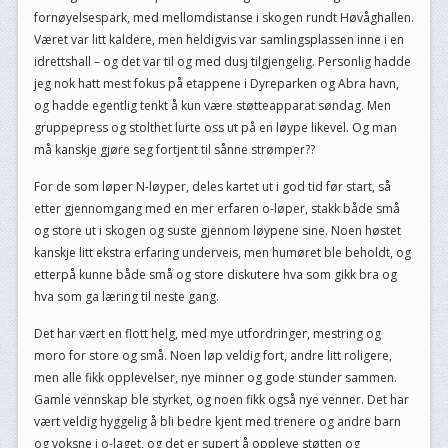
fornøyelsespark, med mellomdistanse i skogen rundt Høvåghallen.
Været var litt kaldere, men heldigvis var samlingsplassen inne i en
idrettshall – og det var til og med dusj tilgjengelig. Personlig hadde
jeg nok hatt mest fokus på etappene i Dyreparken og Abra havn,
og hadde egentlig tenkt å kun være støtteapparat søndag. Men
gruppepress og stolthet lurte oss ut på en løype likevel. Og man
må kanskje gjøre seg fortjent til sånne strømper??
For de som løper N-løyper, deles kartet ut i god tid før start, så
etter gjennomgang med en mer erfaren o-løper, stakk både små
og store ut i skogen og suste gjennom løypene sine. Noen høstet
kanskje litt ekstra erfaring underveis, men humøret ble beholdt, og
etterpå kunne både små og store diskutere hva som gikk bra og
hva som ga læring til neste gang.
Det har vært en flott helg, med mye utfordringer, mestring og
moro for store og små. Noen løp veldig fort, andre litt roligere,
men alle fikk opplevelser, nye minner og gode stunder sammen.
Gamle vennskap ble styrket, og noen fikk også nye venner. Det har
vært veldig hyggelig å bli bedre kjent med trenere og andre barn
og voksne i o-laget, og det er supert å oppleve støtten og