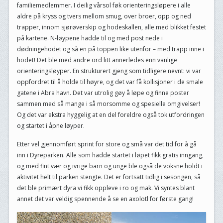
familiemedlemmer. I deilig vårsol føk orienteringsløpere i alle
aldre på kryss og tvers mellom smug, over broer, opp og ned
trapper, innom sjørøverskip og hodeskallen, alle med blikket festet
på kartene. N-løypene hadde til og med post nede i
dødningehodet og så en på toppen like utenfor – med trapp inne i
hodet! Det ble med andre ord litt annerledes enn vanlige
orienteringsløyper. En strukturert gjeng som tidligere nevnt: vi var
oppfordret til å holde til høyre, og det var få kollisjoner i de smale
gatene i Abra havn. Det var utrolig gøy å løpe og finne poster
sammen med så mange i så morsomme og spesielle omgivelser!
Og det var ekstra hyggelig at en del foreldre også tok utfordringen
og startet i åpne løyper.
Etter vel gjennomført sprint for store og små var det tid for å gå
inn i Dyreparken. Alle som hadde startet i løpet fikk gratis inngang,
og med fint vær og ivrige barn og unge ble også de voksne holdt i
aktivitet helt til parken stengte. Det er fortsatt tidlig i sesongen, så
det ble primært dyra vi fikk oppleve i ro og mak. Vi syntes blant
annet det var veldig spennende å se en axolotl for første gang!