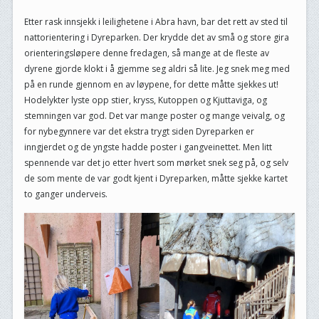
Etter rask innsjekk i leilighetene i Abra havn, bar det rett av sted til
nattorientering i Dyreparken. Der krydde det av små og store gira
orienteringsløpere denne fredagen, så mange at de fleste av
dyrene gjorde klokt i å gjemme seg aldri så lite. Jeg snek meg med
på en runde gjennom en av løypene, for dette måtte sjekkes ut!
Hodelykter lyste opp stier, kryss, Kutoppen og Kjuttaviga, og
stemningen var god. Det var mange poster og mange veivalg, og
for nybegynnere var det ekstra trygt siden Dyreparken er
inngjerdet og de yngste hadde poster i gangveinettet. Men litt
spennende var det jo etter hvert som mørket snek seg på, og selv
de som mente de var godt kjent i Dyreparken, måtte sjekke kartet
to ganger underveis.