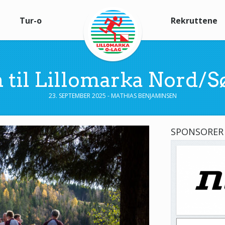
Tur-o
Rekruttene
il Lillomarka Nord/Sø
23. SEPTEMBER 2025 - MATHIAS BENJAMINSEN
SPONSORER