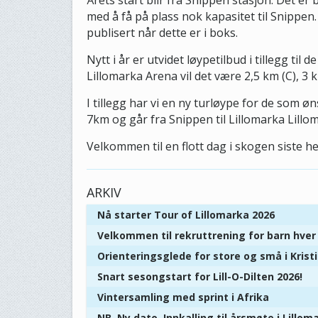
Årets start blir fra Snippen stasjon. Det er
med å få på plass nok kapasitet til Snippen. 
publisert når dette er i boks.
Nytt i år er utvidet løypetilbud i tillegg til
Lillomarka Arena vil det være 2,5 km (C), 3 k
I tillegg har vi en ny turløype for de som 
7km og går fra Snippen til Lillomarka Lillo
Velkommen til en flott dag i skogen siste he
ARKIV
Nå starter Tour of Lillomarka 2026
Velkommen til rekruttrening for barn hve
Orienteringsglede for store og små i Kris
Snart sesongstart for Lill-O-Dilten 2026!
Vintersamling med sprint i Afrika
NB. Ny dato. Innkalling til årsmøte i Lillom