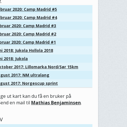
V
bruar 2020: Camp Madrid #5
bruar 2020: Camp Madrid #4
bruar 2020: Camp Madrid #3
bruar 2020: Camp Madrid #2
bruar 2020: Camp Madrid #1
i 2018: Jukola Hollola 2018
i 2018: Jukola
tober 2017: Lillomarka Nord/Sør 15km
gust 2017: NM ultralang
gust 2017: Norgescup sprint
gge ut kart kan du få en bruker på
Send en mail til
Mathias Benjaminsen
.
V