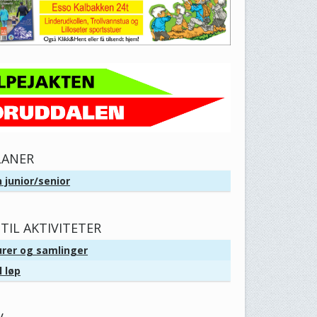
LANER
 junior/senior
TIL AKTIVITETER
urer og samlinger
l løp