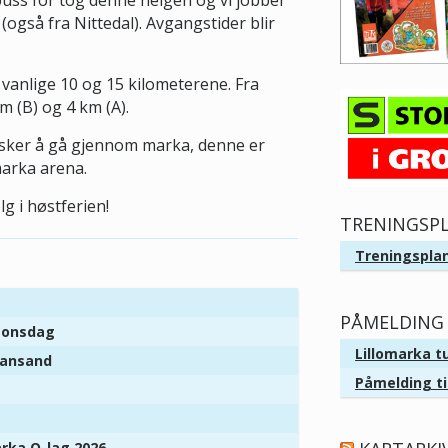
 buss for tog denne helgen og vi jobber
(også fra Nittedal). Avgangstider blir
 de vanlige 10 og 15 kilometerene. Fra
m (B) og 4 km (A).
ønsker å gå gjennom marka, denne er
marka arena.
lg i høstferien!
TRENINGSP
Treningsplan
PÅMELDING 
r onsdag
Lillomarka t
tiansand
Påmelding ti
arka O-lag 2026