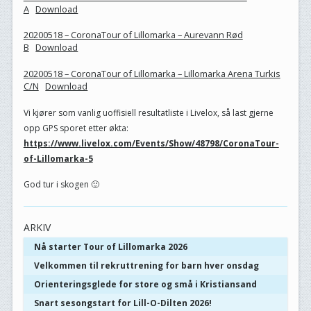
A
Download
20200518 – CoronaTour of Lillomarka – Aurevann Rød
B
Download
20200518 – CoronaTour of Lillomarka – Lillomarka Arena Turkis
C/N
Download
Vi kjører som vanlig uoffisiell resultatliste i Livelox, så last gjerne
opp GPS sporet etter økta:
https://www.livelox.com/Events/Show/48798/CoronaTour-
of-Lillomarka-5
God tur i skogen 🙂
ARKIV
Nå starter Tour of Lillomarka 2026
Velkommen til rekruttrening for barn hver onsdag
Orienteringsglede for store og små i Kristiansand
Snart sesongstart for Lill-O-Dilten 2026!