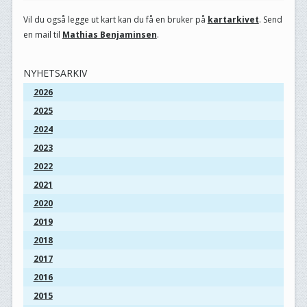
Vil du også legge ut kart kan du få en bruker på
kartarkivet
. Send
en mail til
Mathias Benjaminsen
.
NYHETSARKIV
2026
2025
2024
2023
2022
2021
2020
2019
2018
2017
2016
2015