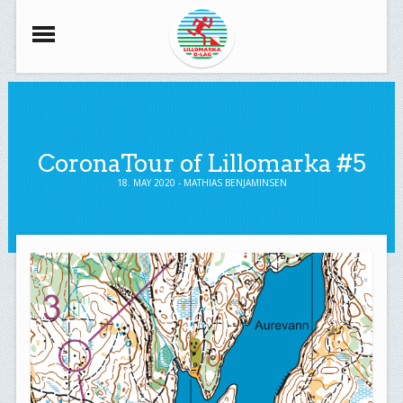
CoronaTour of Lillomarka #5
18. MAY 2020 - MATHIAS BENJAMINSEN