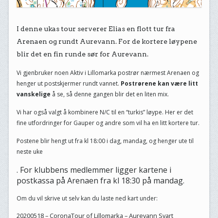
I denne ukas tour serverer Elias en flott tur fra
Arenaen og rundt Aurevann. For de kortere løypene
blir det en fin runde sør for Aurevann.
Vi gjenbruker noen Aktiv i Lillomarka postrør nærmest Arenaen og
henger ut postskjermer rundt vannet.
Postrørene kan være litt
vanskelige
å se, så denne gangen blir det en liten mix.
Vi har også valgt å kombinere N/C til en “turkis” løype. Her er det
fine utfordringer for Gauper og andre som vil ha en litt kortere tur.
Postene blir hengt ut fra kl 18:00 i dag, mandag, og henger ute til
neste uke
. For klubbens medlemmer ligger kartene i
postkassa på Arenaen fra kl 18:30 på mandag.
Om du vil skrive ut selv kan du laste ned kart under:
20200518 – CoronaTour of Lillomarka – Aurevann Svart