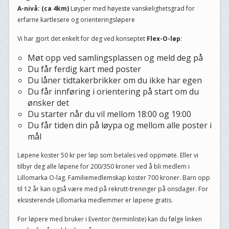
A-nivå: (ca 4km)
Løyper med høyeste vanskelighetsgrad for
erfarne kartlesere og orienteringsløpere
Vi har gjort det enkelt for deg ved konseptet
Flex-O-løp
:
Møt opp ved samlingsplassen og meld deg på
Du får ferdig kart med poster
Du låner tidtakerbrikker om du ikke har egen
Du får innføring i orientering på start om du
ønsker det
Du starter når du vil mellom 18:00 og 19:00
Du får tiden din på løypa og mellom alle poster i
mål
Løpene koster 50 kr per løp som betales ved oppmøte. Eller vi
tilbyr deg alle løpene for 200/350 kroner ved å bli medlem i
Lillomarka O-lag. Familiemedlemskap koster 700 kroner. Barn opp
til 12 år kan også være med på rekrutt-treninger på onsdager. For
eksisterende Lillomarka medlemmer er løpene gratis.
For løpere med bruker i Eventor (terminliste) kan du følge linken