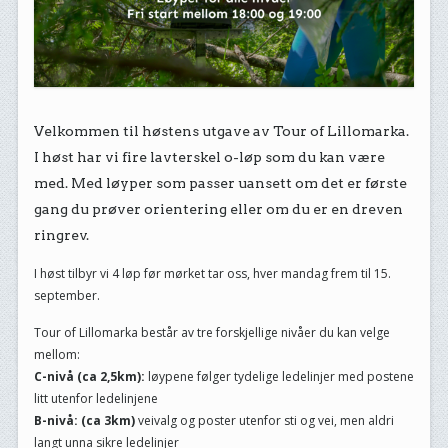
Velkommen til høstens utgave av Tour of Lillomarka.
I høst har vi fire lavterskel o-løp som du kan være
med. Med løyper som passer uansett om det er første
gang du prøver orientering eller om du er en dreven
ringrev.
I høst tilbyr vi 4 løp før mørket tar oss, hver mandag frem til 15.
september.
Tour of Lillomarka består av tre forskjellige nivåer du kan velge
mellom:
C-nivå (ca 2,5km):
løypene følger tydelige ledelinjer med postene
litt utenfor ledelinjene
B-nivå: (ca 3km)
veivalg og poster utenfor sti og vei, men aldri
langt unna sikre ledelinjer