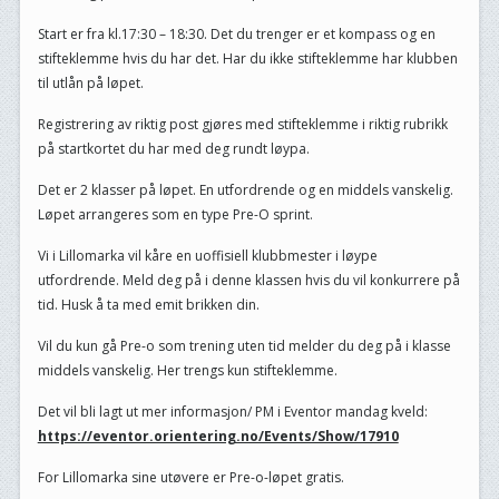
Start er fra kl.17:30 – 18:30. Det du trenger er et kompass og en
stifteklemme hvis du har det. Har du ikke stifteklemme har klubben
til utlån på løpet.
Registrering av riktig post gjøres med stifteklemme i riktig rubrikk
på startkortet du har med deg rundt løypa.
Det er 2 klasser på løpet. En utfordrende og en middels vanskelig.
Løpet arrangeres som en type Pre-O sprint.
Vi i Lillomarka vil kåre en uoffisiell klubbmester i løype
utfordrende. Meld deg på i denne klassen hvis du vil konkurrere på
tid. Husk å ta med emit brikken din.
Vil du kun gå Pre-o som trening uten tid melder du deg på i klasse
middels vanskelig. Her trengs kun stifteklemme.
Det vil bli lagt ut mer informasjon/ PM i Eventor mandag kveld:
https://eventor.orientering.no/Events/Show/17910
For Lillomarka sine utøvere er Pre-o-løpet gratis.