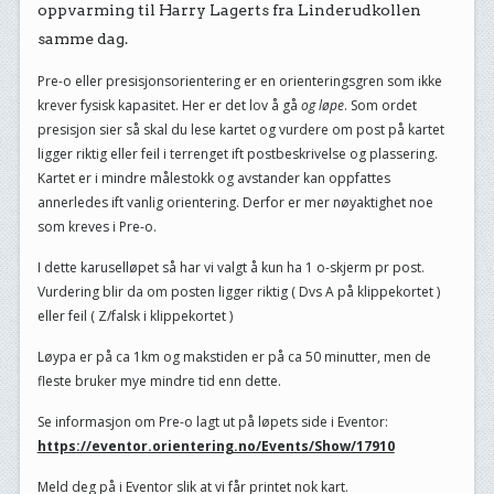
oppvarming til Harry Lagerts fra Linderudkollen
samme dag.
Pre-o eller presisjonsorientering er en orienteringsgren som ikke
krever fysisk kapasitet. Her er det lov å gå
og løpe
. Som ordet
presisjon sier så skal du lese kartet og vurdere om post på kartet
ligger riktig eller feil i terrenget ift postbeskrivelse og plassering.
Kartet er i mindre målestokk og avstander kan oppfattes
annerledes ift vanlig orientering. Derfor er mer nøyaktighet noe
som kreves i Pre-o.
I dette karuselløpet så har vi valgt å kun ha 1 o-skjerm pr post.
Vurdering blir da om posten ligger riktig ( Dvs A på klippekortet )
eller feil ( Z/falsk i klippekortet )
Løypa er på ca 1km og makstiden er på ca 50 minutter, men de
fleste bruker mye mindre tid enn dette.
Se informasjon om Pre-o lagt ut på løpets side i Eventor:
https://eventor.orientering.no/Events/Show/17910
Meld deg på i Eventor slik at vi får printet nok kart.