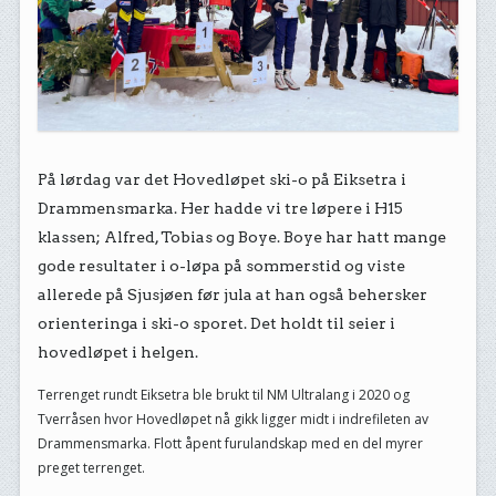
På lørdag var det Hovedløpet ski-o på Eiksetra i
Drammensmarka. Her hadde vi tre løpere i H15
klassen; Alfred, Tobias og Boye. Boye har hatt mange
gode resultater i o-løpa på sommerstid og viste
allerede på Sjusjøen før jula at han også behersker
orienteringa i ski-o sporet. Det holdt til seier i
hovedløpet i helgen.
Terrenget rundt Eiksetra ble brukt til NM Ultralang i 2020 og
Tverråsen hvor Hovedløpet nå gikk ligger midt i indrefileten av
Drammensmarka. Flott åpent furulandskap med en del myrer
preget terrenget.