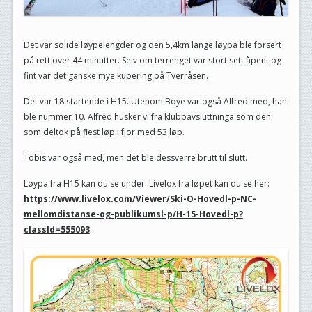
Det var solide løypelengder og den 5,4km lange løypa ble forsert
på rett over 44 minutter. Selv om terrenget var stort sett åpent og
fint var det ganske mye kupering på Tverråsen.
Det var 18 startende i H15. Utenom Boye var også Alfred med, han
ble nummer 10. Alfred husker vi fra klubbavsluttninga som den
som deltok på flest løp i fjor med 53 løp.
Tobis var også med, men det ble dessverre brutt til slutt.
Løypa fra H15 kan du se under. Livelox fra løpet kan du se her:
https://www.livelox.com/Viewer/Ski-O-Hovedl-p-NC-
mellomdistanse-og-publikumsl-p/H-15-Hovedl-p?
classId=555093