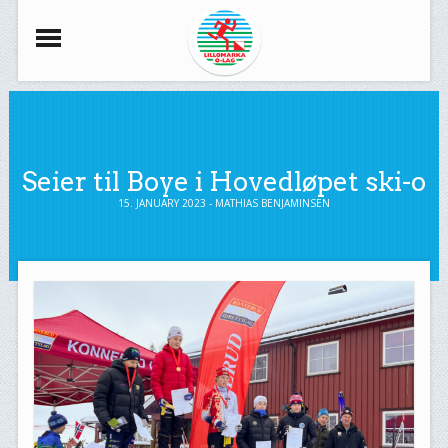
Seier til Boye i Hovedløpet ski-o
15. JANUARY 2023 - MATHIAS BENJAMINSEN