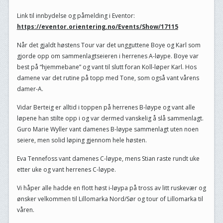
Link til innbydelse og påmelding i Eventor:
https://eventor.orientering.no/Events/Show/17115
Når det gjaldt høstens Tour var det ungguttene Boye og Karl som
gjorde opp om sammenlagtseieren i herrenes A-løype. Boye var
best på “hjemmebane” og vant til slutt foran Koll-løper Karl. Hos
damene var det rutine på topp med Tone, som også vant vårens
damer-A.
Vidar Berteig er alltid i toppen på herrenes B-løype og vant alle
løpene han stilte opp i og var dermed vanskelig å slå sammenlagt.
Guro Marie Wyller vant damenes B-løype sammenlagt uten noen
seiere, men solid løping gjennom hele høsten.
Eva Tennefoss vant damenes C-løype, mens Stian raste rundt uke
etter uke og vant herrenes C-løype.
Vi håper alle hadde en flott høst i-løypa på tross av litt ruskevær og
ønsker velkommen til Lillomarka Nord/Sør og tour of Lillomarka til
våren.