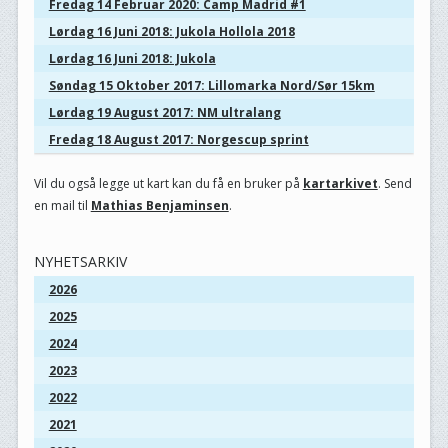
Fredag 14 Februar 2020: Camp Madrid #1
Lørdag 16 Juni 2018: Jukola Hollola 2018
Lørdag 16 Juni 2018: Jukola
Søndag 15 Oktober 2017: Lillomarka Nord/Sør 15km
Lørdag 19 August 2017: NM ultralang
Fredag 18 August 2017: Norgescup sprint
Vil du også legge ut kart kan du få en bruker på
kartarkivet
. Send
en mail til
Mathias Benjaminsen
.
NYHETSARKIV
2026
2025
2024
2023
2022
2021