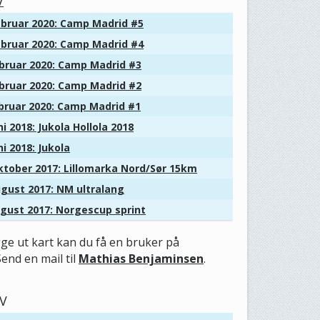
V
bruar 2020: Camp Madrid #5
bruar 2020: Camp Madrid #4
bruar 2020: Camp Madrid #3
bruar 2020: Camp Madrid #2
bruar 2020: Camp Madrid #1
i 2018: Jukola Hollola 2018
i 2018: Jukola
tober 2017: Lillomarka Nord/Sør 15km
gust 2017: NM ultralang
gust 2017: Norgescup sprint
gge ut kart kan du få en bruker på
Send en mail til
Mathias Benjaminsen
.
V