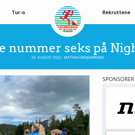
Tur-o
Rekruttene
e nummer seks på Nig
23. AUGUST 2022 - MATHIAS BENJAMINSEN
SPONSORER