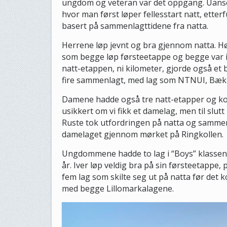
ungdom og veteran var det oppgang. Uanse
hvor man først løper fellesstart natt, etter
basert på sammenlagttidene fra natta.
Herrene løp jevnt og bra gjennom natta. H
som begge løp førsteetappe og begge var i
natt-etappen, ni kilometer, gjorde også et
fire sammenlagt, med lag som NTNUI, Bækk
Damene hadde også tre natt-etapper og ko
usikkert om vi fikk et damelag, men til slutt 
Ruste tok utfordringen på natta og sammen
damelaget gjennom mørket på Ringkollen.
Ungdommene hadde to lag i “Boys” klassen,
år. Iver løp veldig bra på sin førsteetappe, 
fem lag som skilte seg ut på natta før det 
med begge Lillomarkalagene.