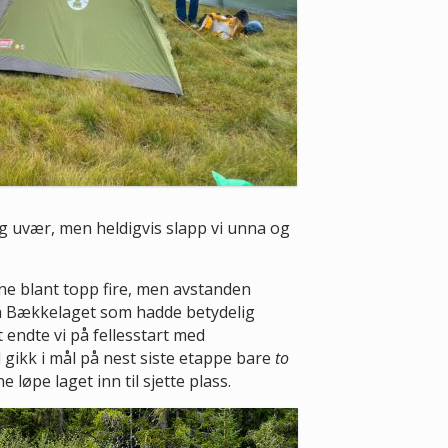
ig uvær, men heldigvis slapp vi unna og
nne blant topp fire, men avstanden
så Bækkelaget som hadde betydelig
t endte vi på fellesstart med
 gikk i mål på nest siste etappe bare
to
 løpe laget inn til sjette plass.