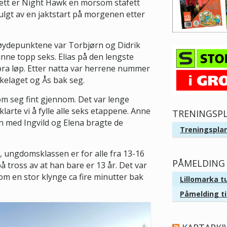
tt er Night Hawk en morsom stafett
fulgt av en jaktstart på morgenen etter
øydepunktene var Torbjørn og Didrik
nne topp seks. Elias på den lengste
 bra løp. Etter natta var herrene nummer
elaget og Ås bak seg.
m seg fint gjennom. Det var lenge
klarte vi å fylle alle seks etappene. Anne
TRENINGSP
 med Ingvild og Elena bragte de
Treningsplan
 ungdomsklassen er for alle fra 13-16
PÅMELDING 
på tross av at han bare er 13 år. Det var
kom en stor klynge ca fire minutter bak
Lillomarka t
Påmelding ti