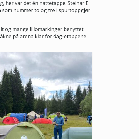
ag, her var det én nattetappe. Steinar E
nn som nummer to og tre i spurtoppgjør
telt og mange lillomarkinger benyttet
å våkne på arena klar for dag-etappene