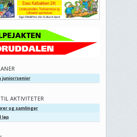
LANER
 junior/senior
TIL AKTIVITETER
urer og samlinger
l løp