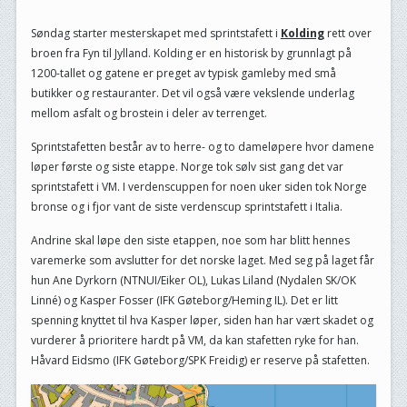
Søndag starter mesterskapet med sprintstafett i
Kolding
rett over
broen fra Fyn til Jylland. Kolding er en historisk by grunnlagt på
1200-tallet og gatene er preget av typisk gamleby med små
butikker og restauranter. Det vil også være vekslende underlag
mellom asfalt og brostein i deler av terrenget.
Sprintstafetten består av to herre- og to dameløpere hvor damene
løper første og siste etappe. Norge tok sølv sist gang det var
sprintstafett i VM. I verdenscuppen for noen uker siden tok Norge
bronse og i fjor vant de siste verdenscup sprintstafett i Italia.
Andrine skal løpe den siste etappen, noe som har blitt hennes
varemerke som avslutter for det norske laget. Med seg på laget får
hun Ane Dyrkorn (NTNUI/Eiker OL), Lukas Liland (Nydalen SK/OK
Linné) og Kasper Fosser (IFK Gøteborg/Heming IL). Det er litt
spenning knyttet til hva Kasper løper, siden han har vært skadet og
vurderer å prioritere hardt på VM, da kan stafetten ryke for han.
Håvard Eidsmo (IFK Gøteborg/SPK Freidig) er reserve på stafetten.