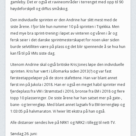
gamleby. Det er også et ravineområder i terrenget med opp til 90
høydeforskjell og diffus småskog.
Den individuelle sprinten er den Andrine har slitt mest med de
siste årene. I fjor ble hun nummer 10 på sprinten i Tsjekkia. Men
med mye bra sprint-trening i løpet av vinteren og våren i år og
fersk seier i det danske sprintmesterskapet for noen uker siden
burde selvtilliten være på plass og det blir spennende å se hva hun
kan få til på VMs siste dag.
Utenom Andrine skal også britiske Kris Jones løpe den individuelle
sprinten. Kris har vært i Lillomarka siden 2013(?) og var fast
førsteetappeløper på de store stafettene. Han var blant annet
først inn på Jukola i 2018. Han er også en meget habil sprinter med
fjerdeplass fra VM i Strømstad i 2016, bronse fra EM i 2018 og flere
topp 10 plasseringer. De siste årene har han satset mer på gate-,
bane- og terrengløp. Med blant annet lagsølv fra EM-terrengløp og
1:03:05 på halvmaraton. Vi heier litt ekstra på han også.
Alle distanser sendes live på NRK1 og NRK2 i tillegg til nett-TV.
Søndag 26. juni: