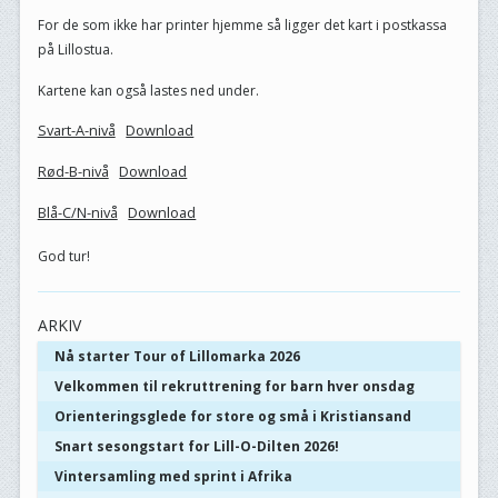
For de som ikke har printer hjemme så ligger det kart i postkassa
på Lillostua.
Kartene kan også lastes ned under.
Svart-A-nivå
Download
Rød-B-nivå
Download
Blå-C/N-nivå
Download
God tur!
ARKIV
Nå starter Tour of Lillomarka 2026
Velkommen til rekruttrening for barn hver onsdag
Orienteringsglede for store og små i Kristiansand
Snart sesongstart for Lill-O-Dilten 2026!
Vintersamling med sprint i Afrika