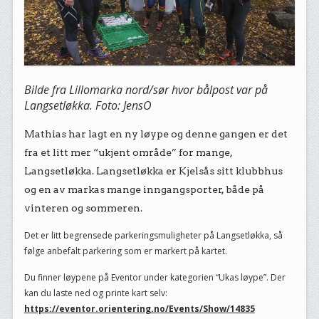
Bilde fra Lillomarka nord/sør hvor bålpost var på
Langsetløkka. Foto: JensO
Mathias har lagt en ny løype og denne gangen er det
fra et litt mer “ukjent område” for mange,
Langsetløkka. Langsetløkka er Kjelsås sitt klubbhus
og en av markas mange inngangsporter, både på
vinteren og sommeren.
Det er litt begrensede parkeringsmuligheter på Langsetløkka, så
følge anbefalt parkering som er markert på kartet.
Du finner løypene på Eventor under kategorien “Ukas løype”. Der
kan du laste ned og printe kart selv:
https://eventor.orientering.no/Events/Show/14835