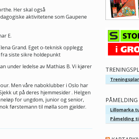
rthe. Her skal også
 pedagogiske aktivitetene som Gaupene
ar E.
lena Grand. Eget o-teknisk opplegg
fra siste sikre holdepunkt
an under ledelse av Mathias B. Vi kjører
TRENINGSP
Treningsplan
our. Men våre naboklubber i Oslo har
. Sjekk ut på deres hjemmesider . Helgen
PÅMELDING 
nneløp for ungdom, junior og senior,
 nok førstemann til mølla som gjelder.
Lillomarka t
Påmelding ti