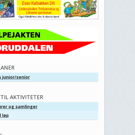
LANER
 junior/senior
TIL AKTIVITETER
urer og samlinger
l løp