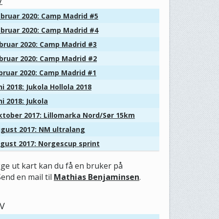
V
bruar 2020: Camp Madrid #5
bruar 2020: Camp Madrid #4
bruar 2020: Camp Madrid #3
bruar 2020: Camp Madrid #2
bruar 2020: Camp Madrid #1
i 2018: Jukola Hollola 2018
i 2018: Jukola
tober 2017: Lillomarka Nord/Sør 15km
gust 2017: NM ultralang
gust 2017: Norgescup sprint
gge ut kart kan du få en bruker på
Send en mail til
Mathias Benjaminsen
.
V