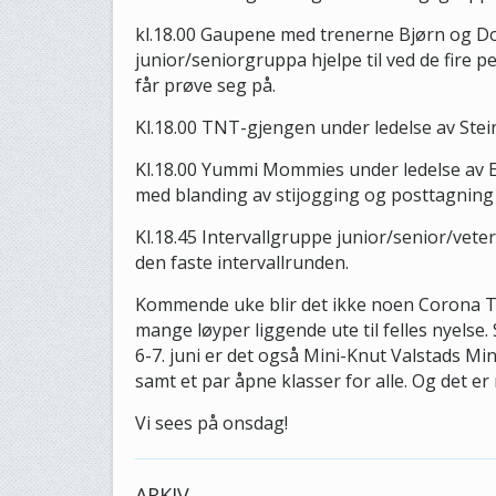
kl.18.00 Gaupene med trenerne Bjørn og Do
junior/seniorgruppa hjelpe til ved de fire
får prøve seg på.
Kl.18.00 TNT-gjengen under ledelse av Stein
Kl.18.00 Yummi Mommies under ledelse av E
med blanding av stijogging og posttagning 
Kl.18.45 Intervallgruppe junior/senior/veter
den faste intervallrunden.
Kommende uke blir det ikke noen Corona T
mange løyper liggende ute til felles nyelse
6-7. juni er det også Mini-Knut Valstads Mi
samt et par åpne klasser for alle. Og det er
Vi sees på onsdag!
ARKIV