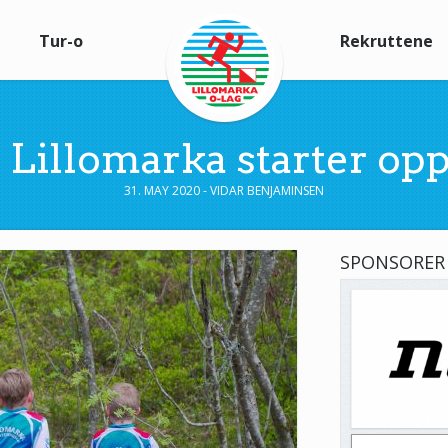
Tur-o
Rekruttene
i Lillomarka starter opp 
31. MAY 2020 - VIDAR BENJAMINSEN
SPONSORER