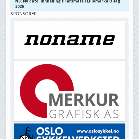
NB. Ny dato. Innkalling til årsmøte i Lillomarka O-lag
2026
SPONSORER