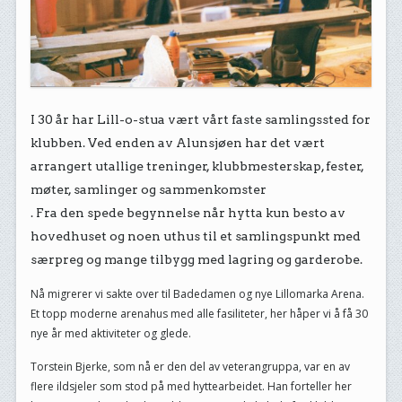
I 30 år har Lill-o-stua vært vårt faste samlingssted for
klubben. Ved enden av Alunsjøen har det vært
arrangert utallige treninger, klubbmesterskap, fester,
møter, samlinger og sammenkomster
. Fra den spede begynnelse når hytta kun besto av
hovedhuset og noen uthus til et samlingspunkt med
særpreg og mange tilbygg med lagring og garderobe.
Nå migrerer vi sakte over til Badedamen og nye Lillomarka Arena.
Et topp moderne arenahus med alle fasiliteter, her håper vi å få 30
nye år med aktiviteter og glede.
Torstein Bjerke, som nå er den del av veterangruppa, var en av
flere ildsjeler som stod på med hyttearbeidet. Han forteller her