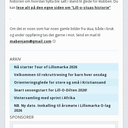
historien om hvordan hytta ble satt i stand til glede for klubben. Du
kan
lese alt på den egne siden om “Lill-o-stuas historie”
.
Om det er noen som har noen gamle bilder fra stua, både i bruk
og under oppføring tas det gjerne i mot. Send en mail til
mabenjam@gmail.com
🙂
ARKIV
Nå starter Tour of Lillomarka 2026
Velkommen til rekruttrening for barn hver onsdag
Orienteringsglede for store og små i Kristiansand
Snart sesongstart for Lill-O-Dilten 2026!
Vintersamling med sprint i Afrika
NB. Ny dato. Innkalling til årsmøte i Lillomarka O-lag
2026
SPONSORER