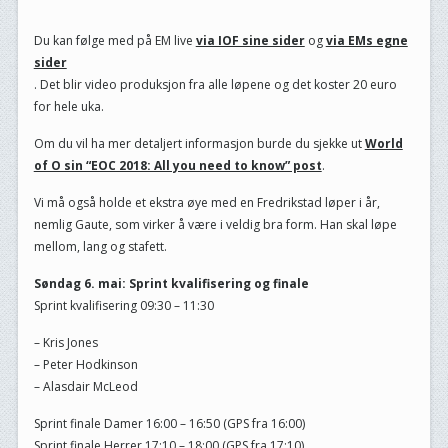
Du kan følge med på EM live
via IOF sine sider
og
via EMs egne
sider
. Det blir video produksjon fra alle løpene og det koster 20 euro
for hele uka.
Om du vil ha mer detaljert informasjon burde du sjekke ut
World
of O sin “EOC 2018: All you need to know” post
.
Vi må også holde et ekstra øye med en Fredrikstad løper i år,
nemlig Gaute, som virker å være i veldig bra form. Han skal løpe
mellom, lang og stafett.
Søndag 6. mai: Sprint kvalifisering og finale
Sprint kvalifisering 09:30 – 11:30
– Kris Jones
– Peter Hodkinson
– Alasdair McLeod
Sprint finale Damer 16:00 – 16:50 (GPS fra 16:00)
Sprint finale Herrer 17:10 – 18:00 (GPS fra 17:10)