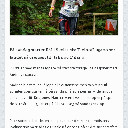
På søndag starter EM i Sveitsiske Ticino/Lugano sør i
landet på grensen til Italia og Milano
. Vi stiller med mange løpere på start fra forskjellige nasjoner med
Andrine i spissen.
Andrine ble tatt ut til å løpe alle distansene men takket nei til
sprinten som starter nå på søndag. På sprinten har vi derimot en
annen favoritt, Kris Jones. Han har vært i verdenstoppen på sprint
de siste årene og satser på å hevde seg på søndagens løp
.
Etter sprinten blir det en liten pause før det er mellomdistanse
kvalifisering på tirsdag og finale på onsdag. Så er det sprint stafett