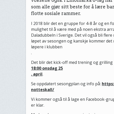
voksene også. I Lillomarka o-lag ha
som alle gjør sitt beste for å lære 
flotte sosiale rammer.
I 2018 blir det en gruppe for 4-8 år og en f
mulighet til å være med på noen ekstra ar
Daladubbeln i Sverige. Det vil også bli fle
løpet av sesongen og kanskje kommer det n
løpere i klubben
.
Det blir det kick-off med trening og grilli
18:00 onsdag 25
. april
.
Se oppdatert sesongplan og info på:
https
notteskall/
Vi kommer også til å lage en Facebook-grup
er klar.