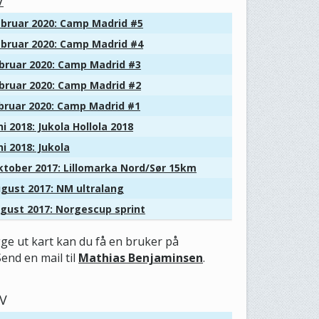
V
bruar 2020: Camp Madrid #5
bruar 2020: Camp Madrid #4
bruar 2020: Camp Madrid #3
bruar 2020: Camp Madrid #2
bruar 2020: Camp Madrid #1
i 2018: Jukola Hollola 2018
i 2018: Jukola
tober 2017: Lillomarka Nord/Sør 15km
gust 2017: NM ultralang
gust 2017: Norgescup sprint
gge ut kart kan du få en bruker på
Send en mail til
Mathias Benjaminsen
.
V