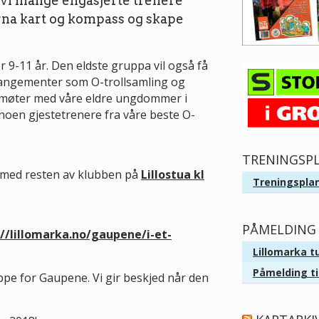
r vi mange engasjerte trenere
barna kart og kompass og skape
or 9-11 år. Den eldste gruppa vil også få
rangementer som O-trollsamling og
re møter med våre eldre ungdommer i
oen gjestetrenere fra våre beste O-
TRENINGSP
ng med resten av klubben på
Lillostua kl
Treningsplan
PÅMELDING 
://lillomarka.no/gaupene/i-et-
Lillomarka t
Påmelding ti
pe for Gaupene. Vi gir beskjed når den