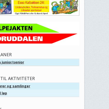
LANER
 junior/senior
TIL AKTIVITETER
urer og samlinger
l løp