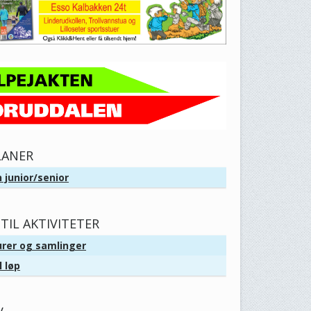
LANER
 junior/senior
TIL AKTIVITETER
urer og samlinger
l løp