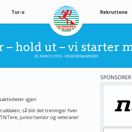
Tur-o
Rekruttene
år – hold ut – vi starter
28. MARCH 2018 - VIDAR BENJAMINSEN
SPONSORER
aktiviteter igjen
oruddalen, så blir det treninger hver
 TNTere, junior/senior og veteraner