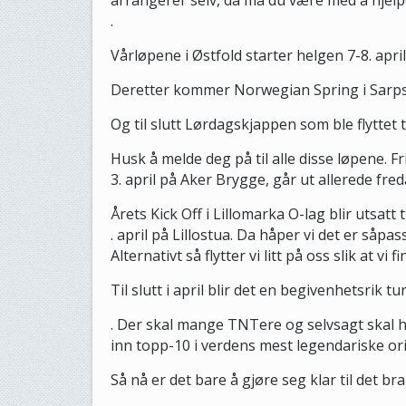
arrangerer selv, da må du være med å hjelpe
.
Vårløpene i Østfold starter helgen 7-8. april
Deretter kommer Norwegian Spring i Sarpsb
Og til slutt Lørdagskjappen som ble flyttet t
Husk å melde deg på til alle disse løpene. F
3. april på Aker Brygge, går ut allerede fred
Årets Kick Off i Lillomarka O-lag blir utsatt 
. april på Lillostua. Da håper vi det er såpass
Alternativt så flytter vi litt på oss slik at vi 
Til slutt i april blir det en begivenhetsrik t
. Der skal mange TNTere og selvsagt skal 
inn topp-10 i verdens mest legendariske ori
Så nå er det bare å gjøre seg klar til det bra