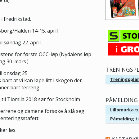
 til)
 i Fredrikstad.
org/Halden 14-15. april.
il søndag 22. april
ristene for første OCC-løp (Nydalens løp
ag 30. mars.)
TRENINGSP
til onsdag 25
Treningsplan
 bart at vi kan løpe litt i skogen der.
finner bart terreng.
ur til Tiomila 2018 sør for Stockholm
PÅMELDING 
Lillomarka t
herrene og damene forsøke å slå seg
enteringsstafett.
Påmelding ti
ker løs.