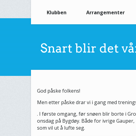
Klubben
Arrangementer
Snart blir det v
God påske folkens!
Men etter påske drar vi i gang med trenings
. I første omgang, før snøen blir borte i Gr
onsdag på Bygdøy. Både for ivrige Gauper,
som vil ut å lufte seg.