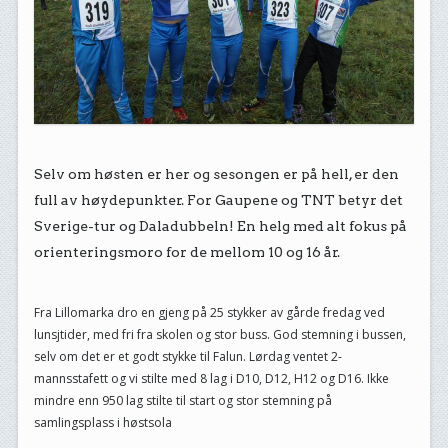
Selv om høsten er her og sesongen er på hell, er den
full av høydepunkter. For Gaupene og TNT betyr det
Sverige-tur og Daladubbeln! En helg med alt fokus på
orienteringsmoro for de mellom 10 og 16 år.
Fra Lillomarka dro en gjeng på 25 stykker av gårde fredag ved
lunsjtider, med fri fra skolen og stor buss. God stemning i bussen,
selv om det er et godt stykke til Falun. Lørdag ventet 2-
mannsstafett og vi stilte med 8 lag i D10, D12, H12 og D16. Ikke
mindre enn 950 lag stilte til start og stor stemning på
samlingsplass i høstsola