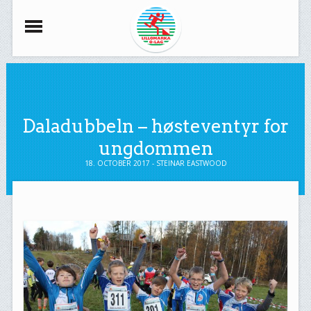
Daladubbeln – høsteventyr for
ungdommen
18. OCTOBER 2017 - STEINAR EASTWOOD