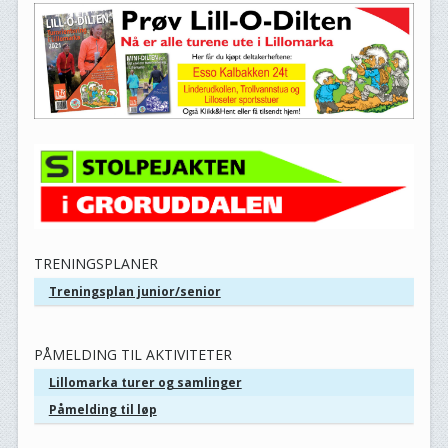
TRENINGSPLANER
Treningsplan junior/senior
PÅMELDING TIL AKTIVITETER
Lillomarka turer og samlinger
Påmelding til løp