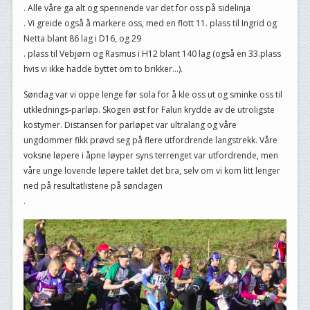
. Alle våre ga alt og spennende var det for oss på sidelinja
. Vi greide også å markere oss, med en flott 11. plass til Ingrid og
Netta blant 86 lag i D16, og 29
. plass til Vebjørn og Rasmus i H12 blant 140 lag (også en 33.plass
hvis vi ikke hadde byttet om to brikker…).
Søndag var vi oppe lenge før sola for å kle oss ut og sminke oss til
utklednings-parløp. Skogen øst for Falun krydde av de utroligste
kostymer. Distansen for parløpet var ultralang og våre
ungdommer fikk prøvd seg på flere utfordrende langstrekk. Våre
voksne løpere i åpne løyper syns terrenget var utfordrende, men
våre unge lovende løpere taklet det bra, selv om vi kom litt lenger
ned på resultatlistene på søndagen
.