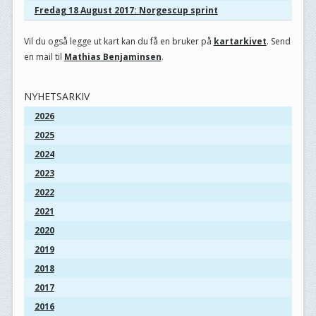
Fredag 18 August 2017: Norgescup sprint
Vil du også legge ut kart kan du få en bruker på
kartarkivet
. Send
en mail til
Mathias Benjaminsen
.
NYHETSARKIV
2026
2025
2024
2023
2022
2021
2020
2019
2018
2017
2016