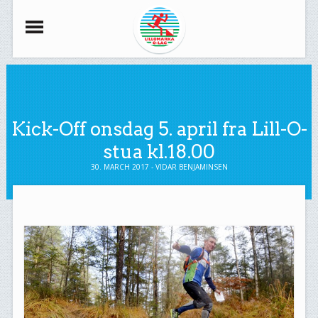
Kick-Off onsdag 5. april fra Lill-O-
stua kl.18.00
30. MARCH 2017 - VIDAR BENJAMINSEN