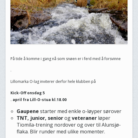
På tide å komme i gang nå som snøen er i ferd med å forsvinne
.
Lillomarka O-lag inviterer derfor hele klubben på
Kick-Off onsdag 5
. april fra Lill-O-stua kl.18.00
Gaupene
starter med enkle o-løyper sørover
TNT, junior, senior
og
veteraner
løper
Tiomila-trening nordover og over til Alunsjø-
flaka. Blir runder med ulike momenter.