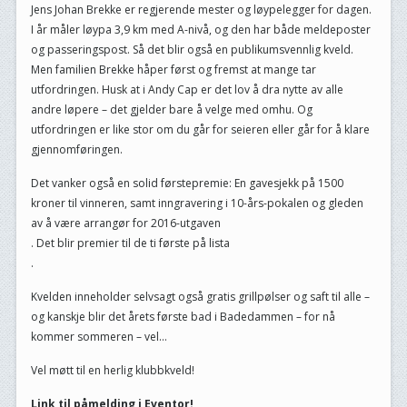
Jens Johan Brekke er regjerende mester og løypelegger for dagen.
I år måler løypa 3,9 km med A-nivå, og den har både meldeposter
og passeringspost. Så det blir også en publikumsvennlig kveld.
Men familien Brekke håper først og fremst at mange tar
utfordringen. Husk at i Andy Cap er det lov å dra nytte av alle
andre løpere – det gjelder bare å velge med omhu. Og
utfordringen er like stor om du går for seieren eller går for å klare
gjennomføringen.
Det vanker også en solid førstepremie: En gavesjekk på 1500
kroner til vinneren, samt inngravering i 10-års-pokalen og gleden
av å være arrangør for 2016-utgaven
. Det blir premier til de ti første på lista
.
Kvelden inneholder selvsagt også gratis grillpølser og saft til alle –
og kanskje blir det årets første bad i Badedammen – for nå
kommer sommeren – vel…
Vel møtt til en herlig klubbkveld!
Link til påmelding i Eventor!