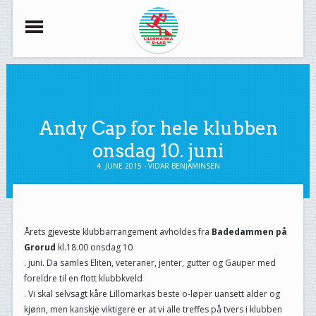
Andy Cap for hele klubben
onsdag 10. juni
4. JUNE 2015 - VIDAR BENJAMINSEN
Årets gjeveste klubbarrangement avholdes fra
Badedammen på
Grorud
kl.18.00 onsdag 10
. juni. Da samles Eliten, veteraner, jenter, gutter og Gauper med
foreldre til en flott klubbkveld
. Vi skal selvsagt kåre Lillomarkas beste o-løper uansett alder og
kjønn, men kanskje viktigere er at vi alle treffes på tvers i klubben