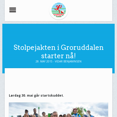
Stolpejakten i Groruddalen
starter nå!
28. MAY 2015 - VIDAR BENJAMINSEN
Lørdag 30. mai går startskuddet.