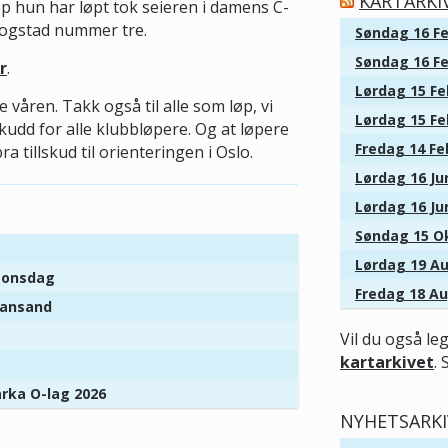
KARTARKI
øp hun har løpt tok seieren i damens C-
rogstad nummer tre.
Søndag 16 Fe
Søndag 16 Fe
r
.
Lørdag 15 Fe
e våren. Takk også til alle som løp, vi
Lørdag 15 Fe
skudd for alle klubbløpere. Og at løpere
Fredag 14 Fe
 tillskud til orienteringen i Oslo.
Lørdag 16 Jun
Lørdag 16 Jun
Søndag 15 Ok
Lørdag 19 Au
r onsdag
Fredag 18 Au
tiansand
Vil du også le
kartarkivet
. 
arka O-lag 2026
NYHETSARKI