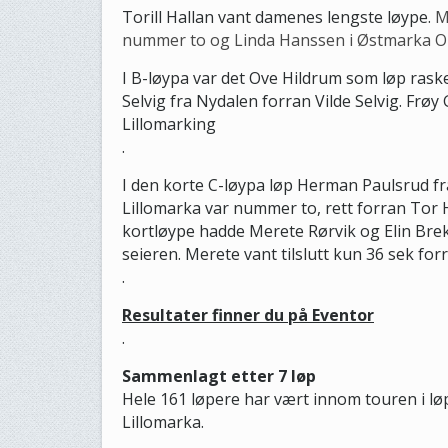
Torill Hallan vant damenes lengste løype.
M
nummer to og Linda Hanssen i Østmarka O
I B-løypa var det Ove Hildrum som løp raske
Selvig fra Nydalen forran Vilde Selvig. Frø
Lillomarking
.
I den korte C-løypa løp Herman Paulsrud fra
Lillomarka var nummer to, rett forran Tor H
kortløype hadde Merete Rørvik og Elin Brek
seieren. Merete vant tilslutt kun 36 sek fo
.
Resultater finner du på Eventor
.
Sammenlagt etter 7 løp
Hele 161 løpere har vært innom touren i løp
Lillomarka.