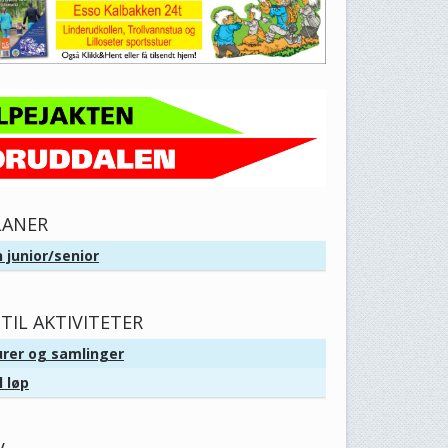
LANER
 junior/senior
TIL AKTIVITETER
urer og samlinger
l løp