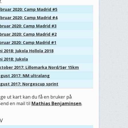
V
bruar 2020: Camp Madrid #5
bruar 2020: Camp Madrid #4
bruar 2020: Camp Madrid #3
bruar 2020: Camp Madrid #2
bruar 2020: Camp Madrid #1
i 2018: Jukola Hollola 2018
i 2018: Jukola
tober 2017: Lillomarka Nord/Sør 15km
gust 2017: NM ultralang
gust 2017: Norgescup sprint
gge ut kart kan du få en bruker på
Send en mail til
Mathias Benjaminsen
.
V