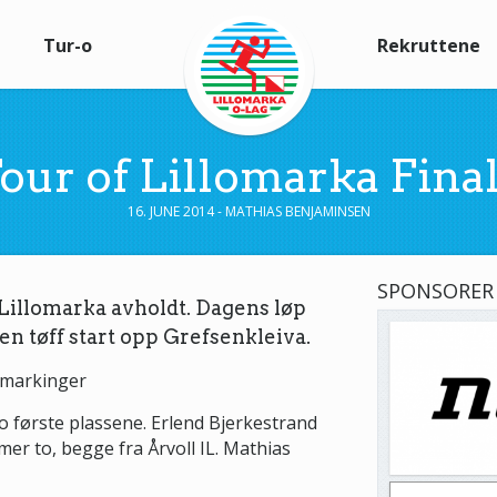
Tur-o
Rekruttene
our of Lillomarka Fina
16. JUNE 2014 - MATHIAS BENJAMINSEN
SPONSORER
 Lillomarka avholdt. Dagens løp
en tøff start opp Grefsenkleiva.
lomarkinger
 to første plassene. Erlend Bjerkestrand
 to, begge fra Årvoll IL. Mathias