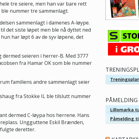
hele tre seiere, men han var bare rett
lt ble nummer tre sammenlagt.
 ledelsen sammenlagt i damenes A-løype.
til det siste løpet men ble nå dyttet ned
hun har løpt 6 av de syv løpene, det
g dermed seieren i herrer-B. Med 3777
 Jacobsen fra Hamar OK som ble nummer
TRENINGSP
Treningsplan
drum familiens andre sammenlagt seier
haug fra Stokke IL ble tilslutt nummer
PÅMELDING 
Lillomarka t
 vant dermed C-løypa hos herrene. Hans
Påmelding ti
dreplass. Ungguttene Eskil Brænden,
ulgte deretter.