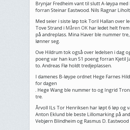
Brynjar Fredheim vant til slutt A-løypa med 
forran Steinar Eastwood. Nils Ragnar Liho
Med seier i siste løp tok Toril Hallan over
Tove Strand i
Måren OK
har ledet helt frem 
på andreplass. Mina Haver ble nummer tre, 
lønner seg.
Ove Hildrum tok også over ledelsen i dag o
poeng var han kun 51 poeng forran Kjetil
to. Andreas Flø holdt tredjeplassen.
I damenes B-løype ordnet Hege Farnes Hil
for dagen
. Hege Wang ble nummer to og Ingrid Trons
tre.
Årvoll ILs Tor Henriksen har løpt 6 løp og
Anton Eklund ble beste Lillomarking på an
Vebjørn Blindheim og Rasmus D. Eastwood f