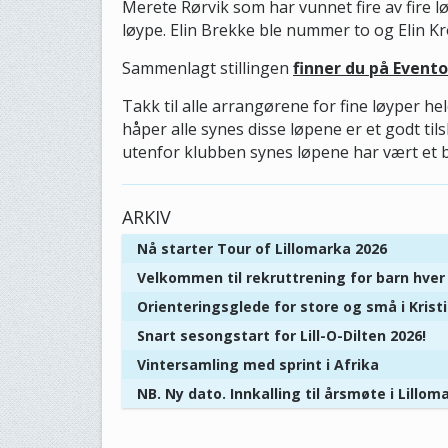
Merete Rørvik som har vunnet fire av fire l
løype. Elin Brekke ble nummer to og Elin K
Sammenlagt stillingen
finner du på Evento
Takk til alle arrangørene for fine løyper hel
håper alle synes disse løpene er et godt til
utenfor klubben synes løpene har vært et bra
ARKIV
Nå starter Tour of Lillomarka 2026
Velkommen til rekruttrening for barn hve
Orienteringsglede for store og små i Kris
Snart sesongstart for Lill-O-Dilten 2026!
Vintersamling med sprint i Afrika
NB. Ny dato. Innkalling til årsmøte i Lillom