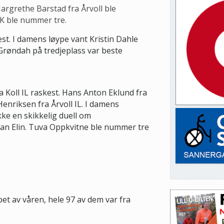
argrethe Barstad fra Årvoll ble
K ble nummer tre.
st. I damens løype vant Kristin Dahle
y Grøndah på tredjeplass var beste
 Koll IL raskest. Hans Anton Eklund fra
enriksen fra Årvoll IL. I damens
ke en skikkelig duell om
rran Elin. Tuva Oppkvitne ble nummer tre
et av våren, hele 97 av dem var fra