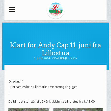
Klart for Andy Cap 11. juni fra
Lillostua
6. JUNE 2014 - VIDAR BENJAMINSEN
Onsdag 11
. juni samles hele Lillomarka Orienteringslag igjen
.
Da blir det stor ståhei på vår klubbhytte Lill-o-stua fra kl.18.00