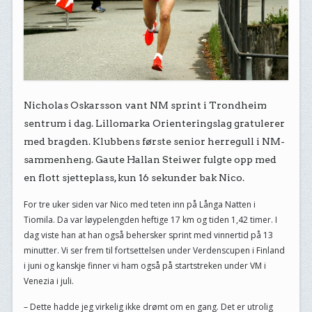
Nicholas Oskarsson vant NM sprint i Trondheim
sentrum i dag. Lillomarka Orienteringslag gratulerer
med bragden. Klubbens første senior herregull i NM-
sammenheng. Gaute Hallan Steiwer fulgte opp med
en flott sjetteplass, kun 16 sekunder bak Nico.
For tre uker siden var Nico med teten inn på Långa Natten i
Tiomila. Da var løypelengden heftige 17 km og tiden 1,42 timer. I
dag viste han at han også behersker sprint med vinnertid på 13
minutter. Vi ser frem til fortsettelsen under Verdenscupen i Finland
i juni og kanskje finner vi ham også på startstreken under VM i
Venezia i juli.
– Dette hadde jeg virkelig ikke drømt om en gang. Det er utrolig