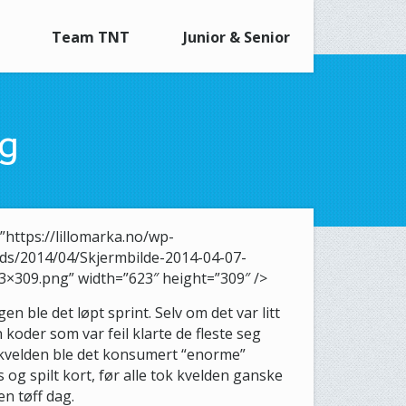
Team TNT
Junior & Senior
ng
=”https://lillomarka.no/wp-
ds/2014/04/Skjermbilde-2014-04-07-
23×309.png” width=”623″ height=”309″ />
n ble det løpt sprint. Selv om det var litt
koder som var feil klarte de fleste seg
å kvelden ble det konsumert “enorme”
og spilt kort, før alle tok kvelden ganske
en tøff dag.