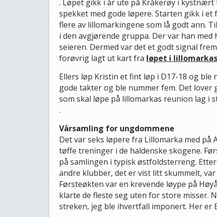
. Løpet gikk i år ute på Kråkerøy i kystnært
spekket med gode løpere. Starten gikk i et
flere av lillomarkingene som lå godt ann. T
i den avgjørende gruppa. Der var han med he
seieren. Dermed var det et godt signal fr
forøvrig lagt ut kart fra
løpet i lillomarka
Ellers løp Kristin et fint løp i D17-18 og b
gode takter og ble nummer fem. Det lover g
som skal løpe på lillomarkas reunion lag i s
.
Vårsamling for ungdommene
Det var seks løpere fra Lillomarka med på 
tøffe treninger i de haldenske skogene. Førs
på samlingen i typisk østfoldsterreng. Ett
andre klubber, det er vist litt skummelt, var 
Førsteøkten var en krevende løype på Høyås.
klarte de fleste seg uten for store misser.
streken, jeg ble ihvertfall imponert. Her er 