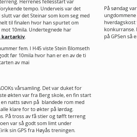
 terreng. Herrenes fellesstart var
På søndag var
 forykende tempo. Underveis var det
ungdommene på
il slutt var det Steinar som kom seg med
hverdagskost 
lt til finalen hvor han spurtet om
konkurranse. 
em mot 10mila. Undertegnede har
på GPSen så er
s kartarkiv
.
le nummer fem. I H45 viste Stein Blomseth
odt før 10mila hvor han er en av de ti
tarten av mai
AOOKs vårsamling. Det var duket for
te økten var fra Berg skole, en fin start
er en natts søvn på blandede rom med
alle klare for to økter på lørdag.
 På tross av få stier og tøfft terreng
 Noen var så godt som limt under
Eirik sin GPS fra Høyås treningen.