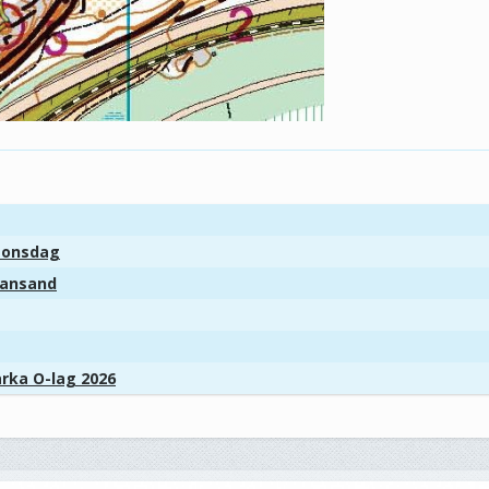
r onsdag
tiansand
arka O-lag 2026