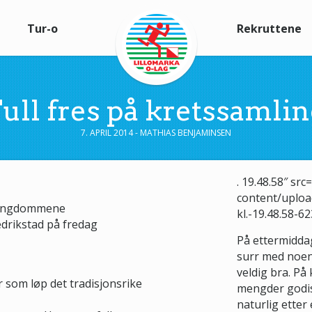
Tur-o
Rekruttene
ull fres på kretssamli
7. APRIL 2014 - MATHIAS BENJAMINSEN
. 19.48.58″ src
content/uploa
r ungdommene
kl.-19.48.58-6
redrikstad på fredag
På ettermiddage
surr med noen 
veldig bra. P
r som løp det tradisjonsrike
mengder godis 
naturlig etter 