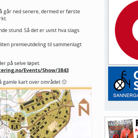
så går ned senere, dermed er første
rkt.
nde stund. Så det er uvist hva slags
n liten premieutdeling til sammenlagt
er på selve løpet.
ntering.no/Events/Show/3843
 på gamle kart over området 🙂