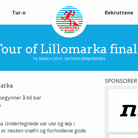
Tur-o
Rekruttene
our of Lillomarka fina
16. MARCH 2014 - MATHIAS BENJAMINSEN
SPONSORER
marka
begynner å bli bar
.
a. Undertegnede var ute og løp i
 er nesten snøfri og forholdene gode