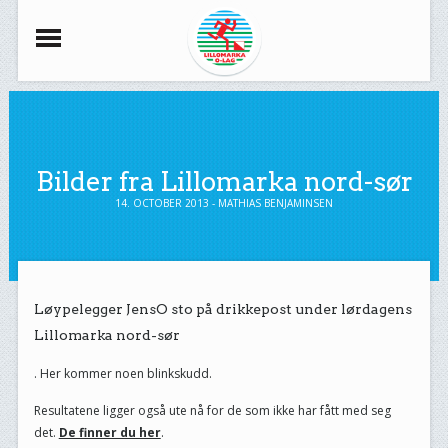
Bilder fra Lillomarka nord-sør
14. OCTOBER 2013 - MATHIAS BENJAMINSEN
Løypelegger JensO sto på drikkepost under lørdagens
Lillomarka nord-sør
. Her kommer noen blinkskudd.
Resultatene ligger også ute nå for de som ikke har fått med seg
det.
De finner du her
.