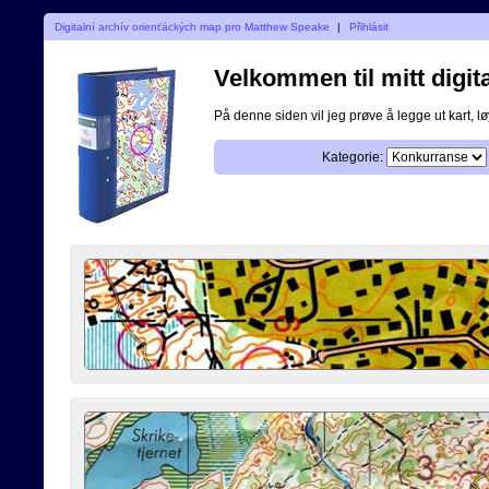
Digitalní archív orienťáckých map pro Matthew Speake
|
Přihlásit
Velkommen til mitt digita
På denne siden vil jeg prøve å legge ut kart, løy
Kategorie: