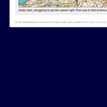
shaky start, struggling to get the speed right. Run way to fast at times
Er du rettighetshaver av et kart som ikke burde vært publisert her?
Send en e-post
.