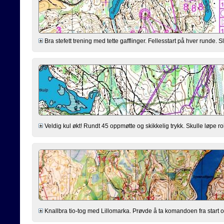
Bra stefett trening med tette gafflinger. Fellesstart på hver runde. Slit
Veldig kul økt! Rundt 45 oppmøtte og skikkelig trykk. Skulle løpe ro
Knallbra tio-tog med Lillomarka. Prøvde å ta komandoen fra start og