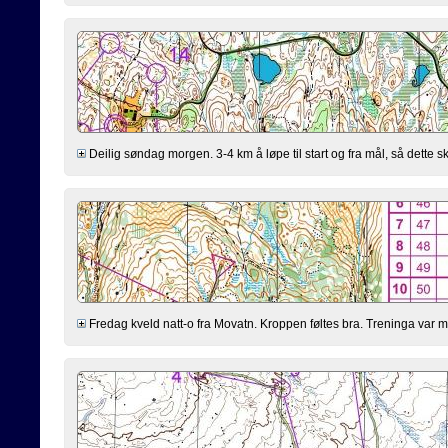
Deilig søndag morgen. 3-4 km å løpe til start og fra mål, så dette s
Fredag kveld natt-o fra Movatn. Kroppen føltes bra. Treninga var men