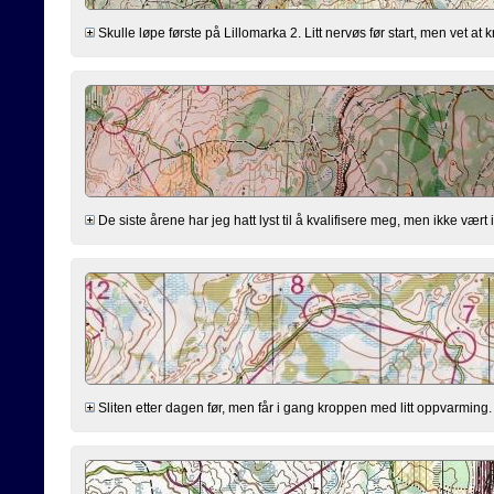
Skulle løpe første på Lillomarka 2. Litt nervøs før start, men vet at 
De siste årene har jeg hatt lyst til å kvalifisere meg, men ikke vært
Sliten etter dagen før, men får i gang kroppen med litt oppvarming. Tr