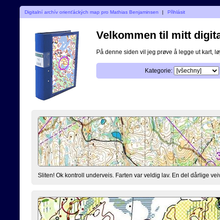
Digitalní archív orienťáckých map pro Mathias Benjaminsen
|
Přihlásit
Velkommen til mitt digita
På denne siden vil jeg prøve å legge ut kart, løy
Kategorie:
Sliten! Ok kontroll underveis. Farten var veldig lav. En del dårlige vei