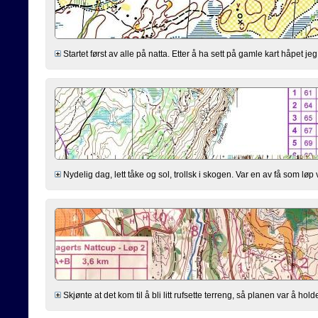
Startet først av alle på natta. Etter å ha sett på gamle kart håpet je
Nydelig dag, lett tåke og sol, trollsk i skogen. Var en av få som løp v
Skjønte at det kom til å bli litt rufsette terreng, så planen var å hold