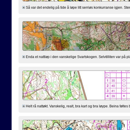
Så var det endelig på tide å løpe litt serriøs konkurranse igjen. Sterkt
Enda et nattløp i den vanskelige Svartskogen. Selvtilliten var på plas
Helt rå nattøkt. Vanskelig, realt, bra kart og bra løype. Beina føltes