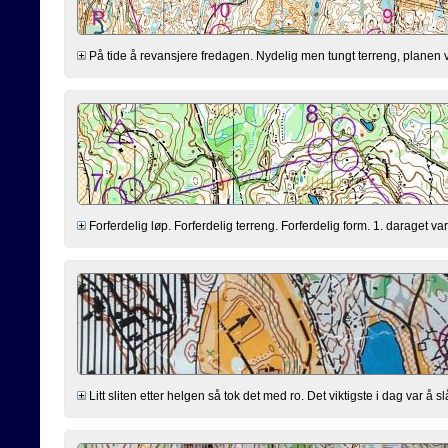
På tide å revansjere fredagen. Nydelig men tungt terreng, planen var å 
Forferdelig løp. Forferdelig terreng. Forferdelig form. 1. daraget var 
Litt sliten etter helgen så tok det med ro. Det viktigste i dag var å slå In