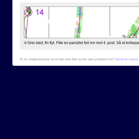
Grei start, fin flyt. Fikk en parrallel feil inn mot 4. post. Så et kollepar
Er du rettighetshaver av et kart som ikke burde vært publisert her?
Send en e-post
.