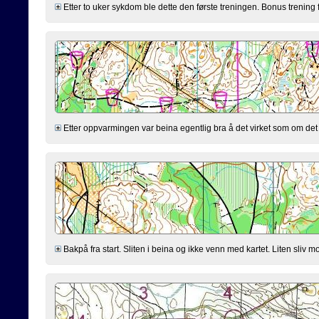
Etter to uker sykdom ble dette den første treningen. Bonus trening 
Etter oppvarmingen var beina egentlig bra å det virket som om det s
Bakpå fra start. Sliten i beina og ikke venn med kartet. Liten sliv mo