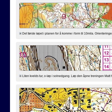
Det første løpet i planen for å komme i form til 10mila. Orienteringen
Liten kvelds tur, o-løp i solnedgang. Løp den åpne treningen Matt