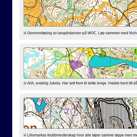
Gennomløping av langdistansen på WOC. Løp sammen med Nicholas, r
Ahh, endelig Jukola. Har sett frem til dette lenge. Hadde trent litt då
Lillomarkas klubbmesterskap hvor alle løper samme løype men med 