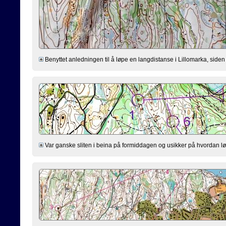
Benyttet anledningen til å løpe en langdistanse i Lillomarka, siden j
Var ganske sliten i beina på formiddagen og usikker på hvordan løp