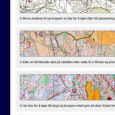
Beina kvikkner til og kroppen er klar for å løpe etter litt oppvarming.
Etter en litt klønette start på stafetten etter natta lå vi litt bak og pl
Var klar for å løpe litt langt og kroppen virket grei på start. Klarte f