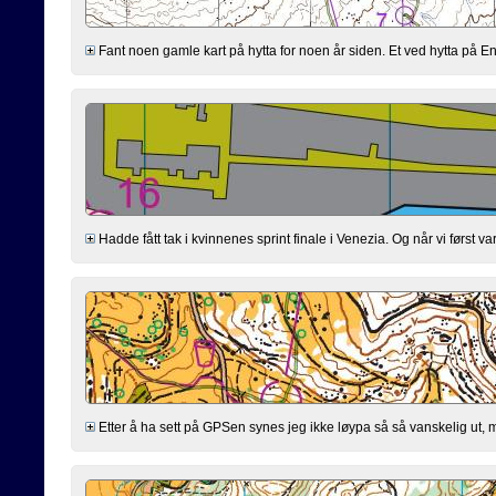
Fant noen gamle kart på hytta for noen år siden. Et ved hytta på En
Hadde fått tak i kvinnenes sprint finale i Venezia. Og når vi først
Etter å ha sett på GPSen synes jeg ikke løypa så så vanskelig ut, men