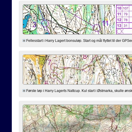
Fellesstart i Harry Lagert bonsuløp. Start og mål flyttet til der GPSen st
Første løp i Harry Lagerts Nattcup. Kul start i Østmarka, skulle ønske 