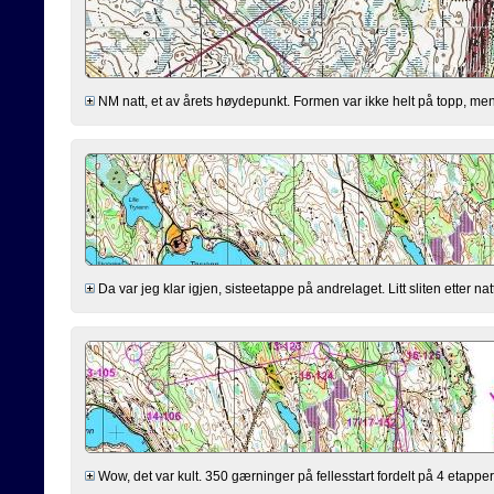
NM natt, et av årets høydepunkt. Formen var ikke helt på topp, men bu
Da var jeg klar igjen, sisteetappe på andrelaget. Litt sliten etter nat
Wow, det var kult. 350 gærninger på fellesstart fordelt på 4 etapper