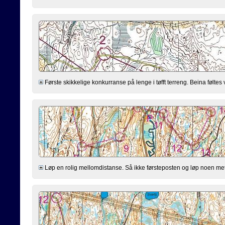
Første skikkelige konkurranse på lenge i tøfft terreng. Beina føltes
Løp en rolig mellomdistanse. Så ikke førsteposten og løp noen meter