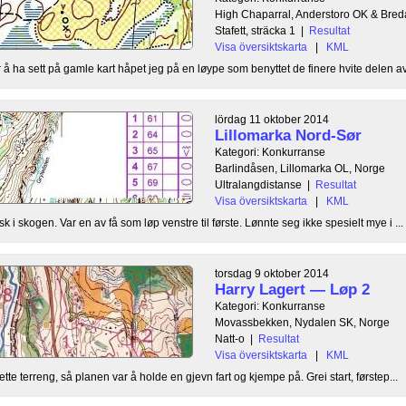
High Chaparral, Anderstoro OK & Bred
Stafett, sträcka 1
|
Resultat
Visa översiktskarta
|
KML
ter å ha sett på gamle kart håpet jeg på en løype som benyttet de finere hvite delen av 
lördag 11 oktober 2014
Lillomarka Nord-Sør
Kategori: Konkurranse
Barlindåsen, Lillomarka OL, Norge
Ultralangdistanse
|
Resultat
Visa översiktskarta
|
KML
lsk i skogen. Var en av få som løp venstre til første. Lønnte seg ikke spesielt mye i ...
torsdag 9 oktober 2014
Harry Lagert — Løp 2
Kategori: Konkurranse
Movassbekken, Nydalen SK, Norge
Natt-o
|
Resultat
Visa översiktskarta
|
KML
ufsette terreng, så planen var å holde en gjevn fart og kjempe på. Grei start, førstep...