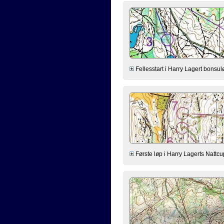
Fellesstart i Harry Lagert bonsuløp.
Første løp i Harry Lagerts Nattcup.