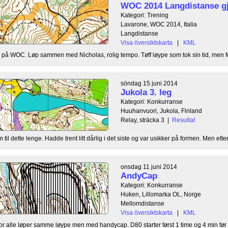
WOC 2014 Langdistanse g
Kategori: Trening
Lavarone, WOC 2014, Italia
Langdistanse
Visa översiktskarta
|
KML
å WOC. Løp sammen med Nicholas, rolig tempo. Tøff løype som tok sin tid, men for
söndag 15 juni 2014
Jukola 3. leg
Kategori: Konkurranse
Huuhanvuori, Jukola, Finland
Relay, sträcka 3
|
Resultat
til dette lenge. Hadde trent litt dårlig i det siste og var usikker på formen. Men etter 
onsdag 11 juni 2014
AndyCap
Kategori: Konkurranse
Huken, Lillomarka OL, Norge
Mellomdistanse
Visa översiktskarta
|
KML
r alle løper samme løype men med handycap. D80 starter først 1 time og 4 min før 