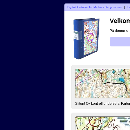
Digitalt kartarkiv för Mathias Benjaminsen
|
L
Velkomm
På denne side
Sliten! Ok kontroll underveis. Farte