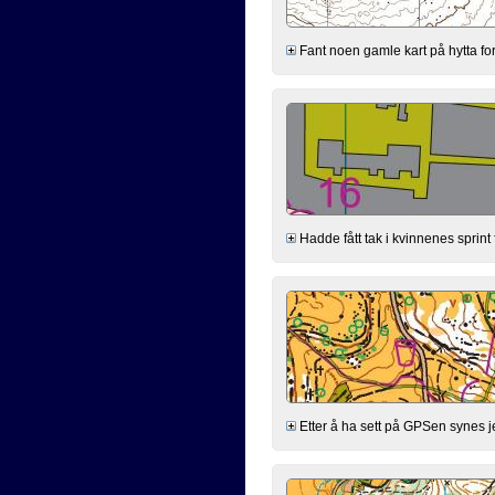
Fant noen gamle kart på hytta for
Hadde fått tak i kvinnenes sprint
Etter å ha sett på GPSen synes jeg