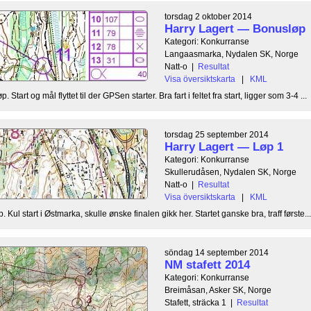
torsdag 2 oktober 2014
Harry Lagert — Bonusløp
Kategori: Konkurranse
Langaasmarka, Nydalen SK, Norge
Natt-o
|
Resultat
Visa översiktskarta
|
KML
 Start og mål flyttet til der GPSen starter. Bra fart i feltet fra start, ligger som 3-4 ...
torsdag 25 september 2014
Harry Lagert — Løp 1
Kategori: Konkurranse
Skullerudåsen, Nydalen SK, Norge
Natt-o
|
Resultat
Visa översiktskarta
|
KML
 Kul start i Østmarka, skulle ønske finalen gikk her. Startet ganske bra, traff første...
söndag 14 september 2014
NM stafett 2014
Kategori: Konkurranse
Breimåsan, Asker SK, Norge
Stafett, sträcka 1
|
Resultat