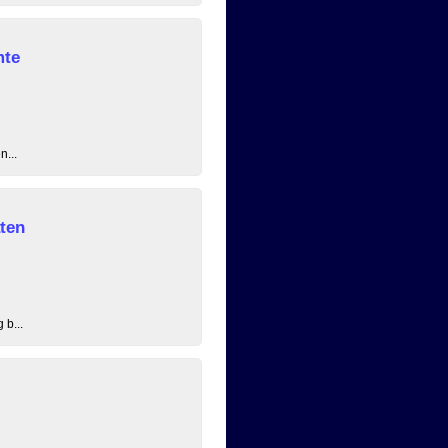
mte
n...
ten
 b...