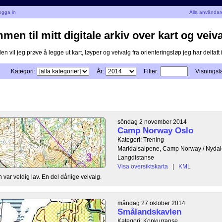
ogga in
Alla användar
en til mitt digitale arkiv over kart og veiva
n vil jeg prøve å legge ut kart, løyper og veivalg fra orienteringsløp jeg har deltatt i
Kategori:
År:
Filter:
Visningsl
söndag 2 november 2014
Camp Norway Oslo
Kategori: Trening
Maridalsalpene, Camp Norway / Nydal
Langdistanse
Visa översiktskarta
|
KML
n var veldig lav. En del dårlige veivalg.
måndag 27 oktober 2014
Smålandskavlen
Kategori: Konkurranse