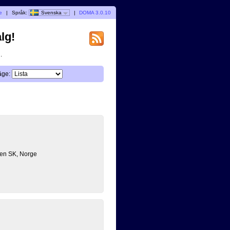
e
|
Språk:
Svenska
|
DOMA 3.0.10
lg!
.
äge:
en SK, Norge