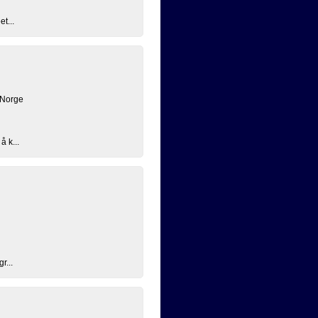
t...
 Norge
å k...
r...