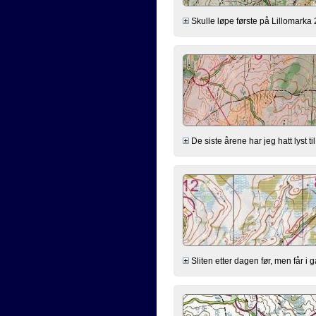
Skulle løpe første på Lillomarka 2
De siste årene har jeg hatt lyst t
Sliten etter dagen før, men får i 