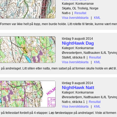
Kategori: Konkurranse
Skjøla, OL Trollelg, Norge
Natt-o
|
Resultat
Visa översiktskarta
|
KML
ormen var ikke helt på topp, men burde holde. Litt rotette til første, kunne vært mer 
lördag 9 augusti 2014
NightHawk Dag
Kategori: Konkurranse
Øvresetertjern, Natthauken IL/IL Tyrvin
Stafett, sträcka 8
|
Resultat
Visa översiktskarta
|
KML
på andrelaget. Litt sliten etter natta, men satset på at formen skulle holde en økt til. 
lördag 9 augusti 2014
NightHawk Natt
Kategori: Konkurranse
Øvresetertjern, Natthauken IL/IL Tyrvin
Natt-o, sträcka 1
|
Resultat
Visa översiktskarta
|
KML
på fellesstart fordelt på 4 etapper. Løp førsteetappe på andrelaget. Viste at formen v