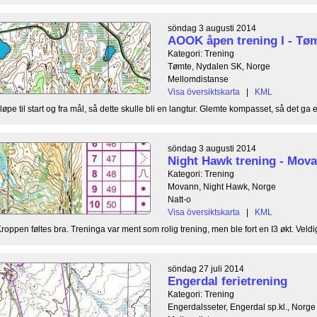
söndag 3 augusti 2014
AOOK åpen trening I - Tø
Kategori: Trening
Tømte, Nydalen SK, Norge
Mellomdistanse
Visa översiktskarta
|
KML
pe til start og fra mål, så dette skulle bli en langtur. Glemte kompasset, så det ga e
söndag 3 augusti 2014
Night Hawk trening - Mova
Kategori: Trening
Movann, Night Hawk, Norge
Natt-o
Visa översiktskarta
|
KML
roppen føltes bra. Treninga var ment som rolig trening, men ble fort en I3 økt. Veldig
söndag 27 juli 2014
Engerdal ferietrening
Kategori: Trening
Engerdalsseter, Engerdal sp.kl., Norge