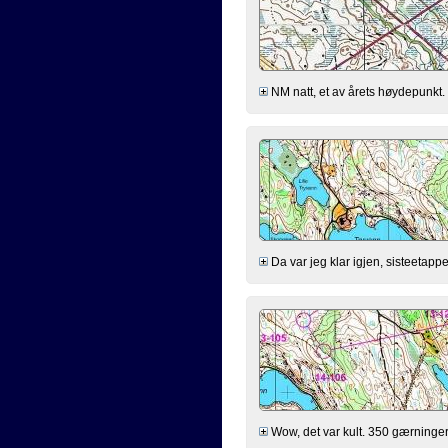
NM natt, et av årets høydepunkt. F
Da var jeg klar igjen, sisteetappe 
Wow, det var kult. 350 gærninger 