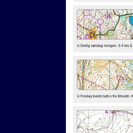
Deilig søndag morgen. 3-4 km å lø
Fredag kveld natt-o fra Movatn. K