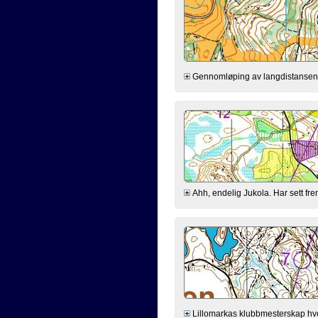
Gennomløping av langdistansen p
Ahh, endelig Jukola. Har sett frem 
Lillomarkas klubbmesterskap hvo