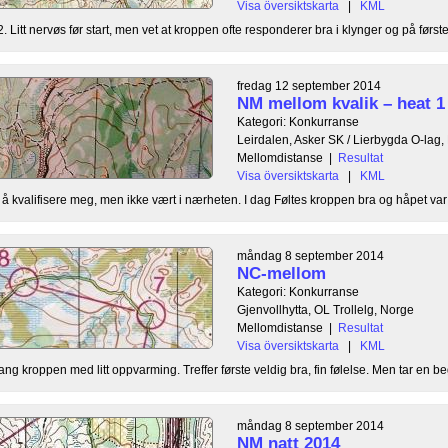
Visa översiktskarta
|
KML
. Litt nervøs før start, men vet at kroppen ofte responderer bra i klynger og på førstee
fredag 12 september 2014
NM mellom kvalik – heat 1
Kategori: Konkurranse
Leirdalen, Asker SK / Lierbygda O-lag,
Mellomdistanse
|
Resultat
Visa översiktskarta
|
KML
il å kvalifisere meg, men ikke vært i nærheten. I dag Føltes kroppen bra og håpet var 
måndag 8 september 2014
NC-mellom
Kategori: Konkurranse
Gjenvollhytta, OL Trollelg, Norge
Mellomdistanse
|
Resultat
Visa översiktskarta
|
KML
gang kroppen med litt oppvarming. Treffer første veldig bra, fin følelse. Men tar en beg
måndag 8 september 2014
NM natt 2014