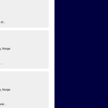
of...
g, Norge
...
g, Norge
ar...