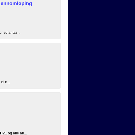
jennomløping
 et fantas...
et o...
H21 og alle an...