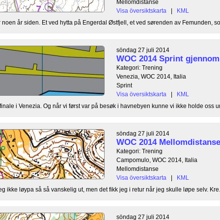
Mellomdistanse
Visa översiktskarta
|
KML
 noen år siden. Et ved hytta på Engerdal Østfjell, et ved sørenden av Femunden, som
söndag 27 juli 2014
WOC 2014 Sprint gjennom
Kategori: Trening
Venezia, WOC 2014, Italia
Sprint
Visa översiktskarta
|
KML
 finale i Venezia. Og når vi først var på besøk i havnebyen kunne vi ikke holde oss 
söndag 27 juli 2014
WOC 2014 Mellomdistanse
Kategori: Trening
Campomulo, WOC 2014, Italia
Mellomdistanse
Visa översiktskarta
|
KML
 ikke løypa så så vanskelig ut, men det fikk jeg i retur når jeg skulle løpe selv. Kre.
söndag 27 juli 2014