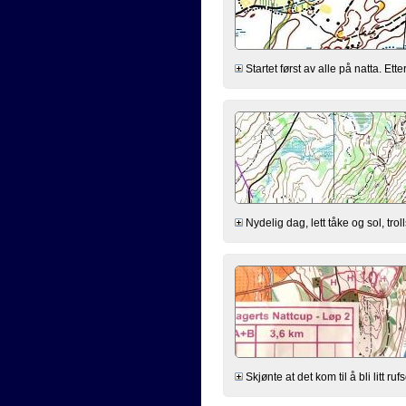
Startet først av alle på natta. Et
Nydelig dag, lett tåke og sol, trol
Skjønte at det kom til å bli litt r