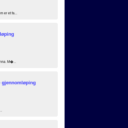
 er et fa...
løping
unna. M�...
 gjennomløping
..