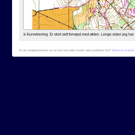
Kurvetrening. Er stort sett fornøyd med økten. Lenge siden jeg har løp
Er du rettighetshaver av et kart som ikke burde vært publisert her?
Send en e-post
.