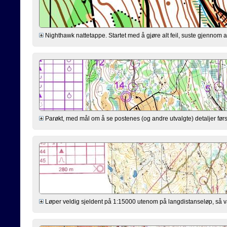
Nighthawk nattetappe. Startet med å gjøre alt feil, suste gjennom a
Parøkt, med mål om å se postenes (og andre utvalgte) detaljer først.
Løper veldig sjeldent på 1:15000 utenom på langdistanseløp, så var