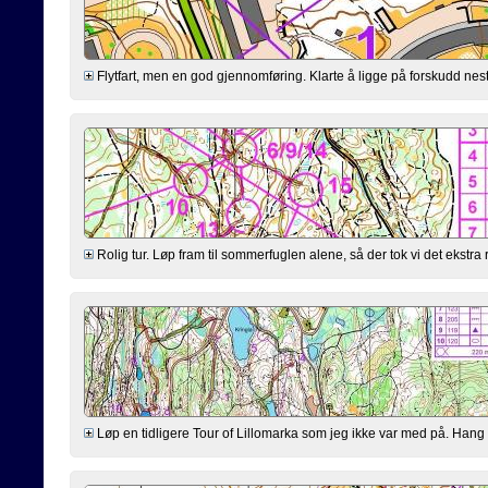
Flytfart, men en god gjennomføring. Klarte å ligge på forskudd nest
Rolig tur. Løp fram til sommerfuglen alene, så der tok vi det ekstra ro
Løp en tidligere Tour of Lillomarka som jeg ikke var med på. Hang