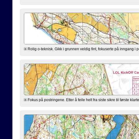
Rolig o-teknisk. Gikk i grunnen veldig fint, fokuserte på inngang i p
Fokus på postringene. Etter å feile helt fra siste sikre til første k