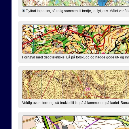
Flytfart to poster, så rolig sammen til tredje, to flyt, osv. Målet v
Fornøyd med det otekniske. Lå på forskudd og hadde gode ut- og inn
Veldig uvant terreng, så brukte litt tid på å komme inn på kartet. Sur