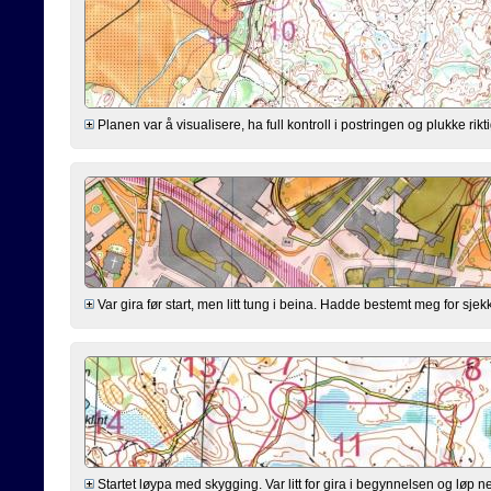
Planen var å visualisere, ha full kontroll i postringen og plukke riktig
Var gira før start, men litt tung i beina. Hadde bestemt meg for sjekk
Startet løypa med skygging. Var litt for gira i begynnelsen og løp n