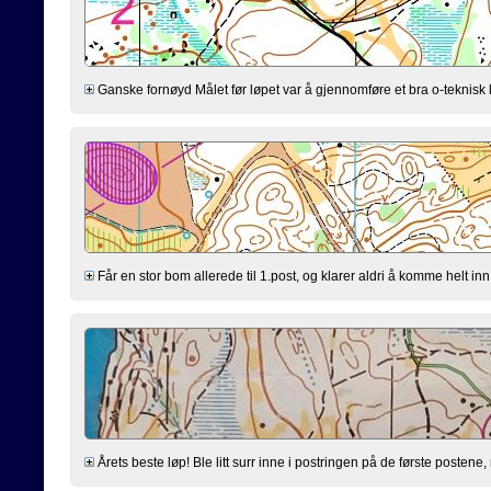
Ganske fornøyd Målet før løpet var å gjennomføre et bra o-teknisk l
Får en stor bom allerede til 1.post, og klarer aldri å komme helt inn 
Årets beste løp! Ble litt surr inne i postringen på de første postene, m