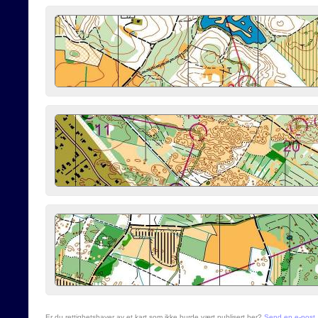
Er du rettighetshaver av et kart som ikke burde vært publisert her?
Send en e-post
.