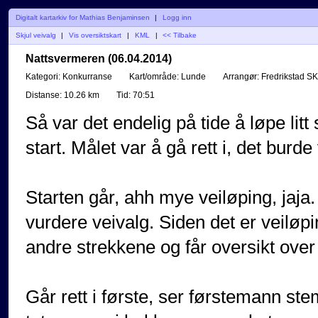
Digitalt kartarkiv for Mathias Benjaminsen
|
Logg inn
Skjul veivalg
|
Vis oversiktskart
|
KML
|
<< Tilbake
Nattsvermeren (06.04.2014)
Kategori:
Konkurranse
Kart/område:
Lunde
Arrangør:
Fredrikstad SK
Distanse:
10.26 km
Tid:
70:51
Så var det endelig på tide å løpe litt
start. Målet var å gå rett i, det bur
Starten går, ahh mye veiløping, jaja
vurdere veivalg. Siden det er veiløpi
andre strekkene og får oversikt over 
Går rett i første, ser førstemann ste