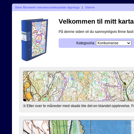
Stein Blomseth orienteerumiskaartide digi-kogu
|
Sisene
Velkommen til mitt karta
På denne siden vil du sannsynligvis finne fasit p
Kategooria:
Etter over to måneder med skade ble det en blandet opplevelse. Før