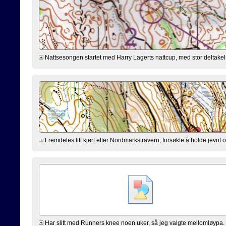
Nattsesongen startet med Harry Lagerts nattcup, med stor deltakels
Fremdeles litt kjørt etter Nordmarkstravern, forsøkte å holde jevnt og
Har slitt med Runners knee noen uker, så jeg valgte mellomløypa. 