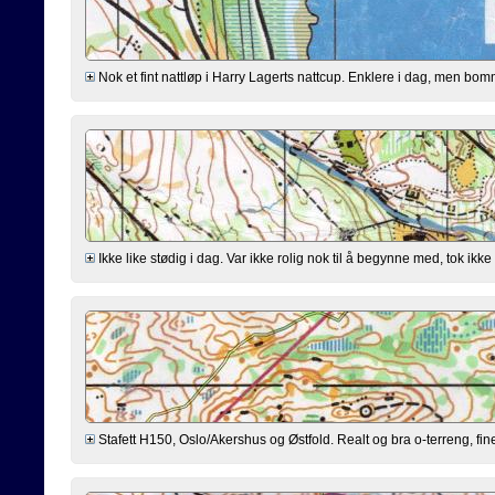
Nok et fint nattløp i Harry Lagerts nattcup. Enklere i dag, men bommi
Ikke like stødig i dag. Var ikke rolig nok til å begynne med, tok ikke
Stafett H150, Oslo/Akershus og Østfold. Realt og bra o-terreng, fine