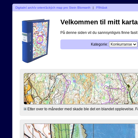
Digitalní archív orienťáckých map pro Stein Blomseth
|
Přihlásit
Velkommen til mitt karta
På denne siden vil du sannsynligvis finne fasit p
Kategorie:
Etter over to måneder med skade ble det en blandet opplevelse. Før